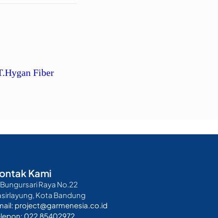
T.Hygan Fiber
ontak Kami
. Bungursari Raya No.22
asirlayung, Kota Bandung
mail: project@garmenesia.co.id
elepon: 022 85402972