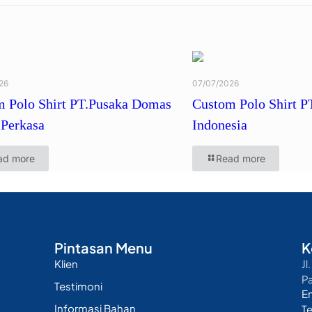
26
07/07/2026
 Polo Shirt PT.Pusaka Domas
Custom Polo Shirt P
Perkasa
Indonesia
ad more
Read more
Pintasan Menu
K
Klien
Jl
P
Testimoni
E
Informasi Bahan
T