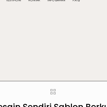
TESTIMONI
KONTAK
INFO BAHAN
F.A.Q
ain Sendiri Sablon Berku