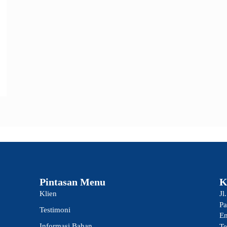
Pintasan Menu
K
Klien
Jl
Pa
Testimoni
Em
Informasi Bahan
Te