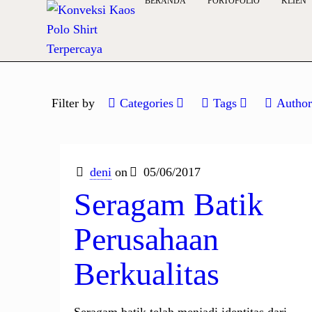
BERANDA
PORTOFOLIO
KLIEN
Filter by
Categories
Tags
Author
deni
on
05/06/2017
Seragam Batik
Perusahaan
Berkualitas
Seragam batik telah menjadi identitas dari