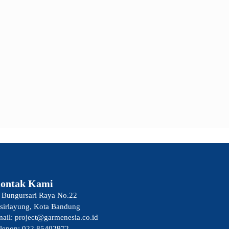
ontak Kami
. Bungursari Raya No.22
sirlayung, Kota Bandung
ail: project@garmenesia.co.id
lepon: 022 85402972