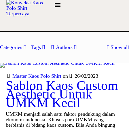
Info Bahan
Categories
Tags
Authors
Show all
Master Kaos Polo Shirt
on
26/02/2023
Sablon Kaos Custom
Aesthetic Untuk
UMKM Kecil
UMKM menjadi salah satu faktor pendukung dalam
ekonomi indonesia, Khusus para UMKM yang
berbisnis di bidang kaos custom. Bila Anda bingung