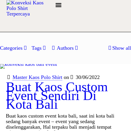
Info Bahan
Categories
Tags
Authors
Show all
Master Kaos Polo Shirt
on
30/06/2022
Buat Kaos Custom
Event Sendiri Di
Kota Bali
Buat kaos custom event kota bali, saat ini kota bali
sedang banyak event – event yang sedang
diselenggarakan, Hal terpaku bali menjadi tempat