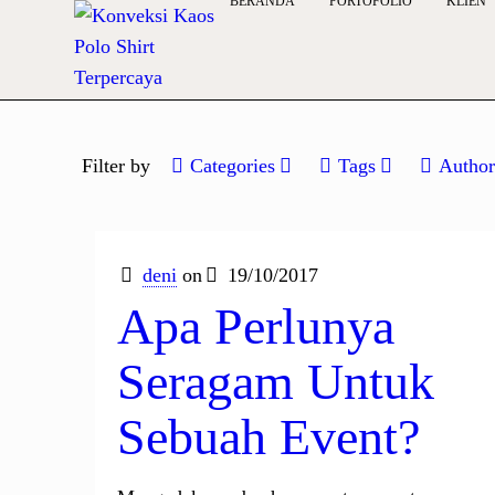
BERANDA
PORTOFOLIO
KLIEN
Filter by
Categories
Tags
Author
deni
on
19/10/2017
Apa Perlunya
Seragam Untuk
Sebuah Event?