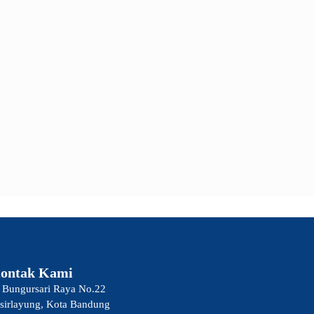
ontak Kami
. Bungursari Raya No.22
sirlayung, Kota Bandung