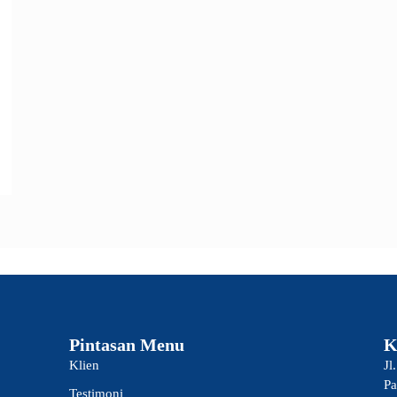
Pintasan Menu
K
Klien
Jl
Pa
Testimoni