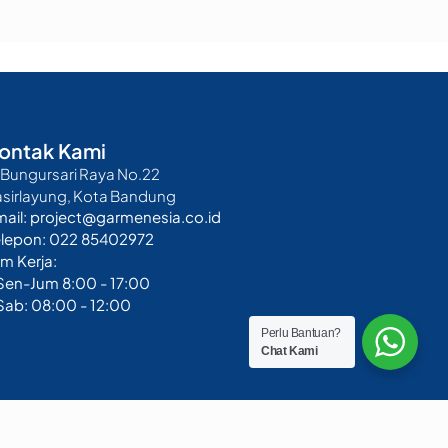
ontak Kami
. Bungursari Raya No.22
asirlayung, Kota Bandung
mail: project@garmenesia.co.id
elepon: 022 85402972
m Kerja:
 Sen-Jum 8:00 - 17:00
Sab: 08:00 - 12:00
Perlu Bantuan?
Chat Kami