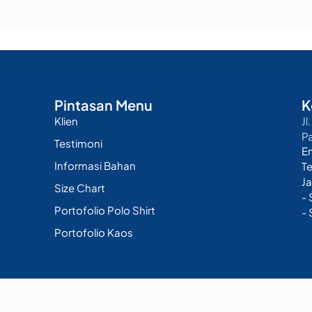
Pintasan Menu
K
Klien
Jl
P
Testimoni
E
Informasi Bahan
T
Ja
Size Chart
-
Portofolio Polo Shirt
- 
Portofolio Kaos
Berkarya sejak 2015 - PT. Kolaborasi Berkah Bersama