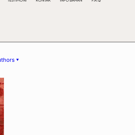
TESTIMONI
KONTAK
INFO BAHAN
F.A.Q
uthors