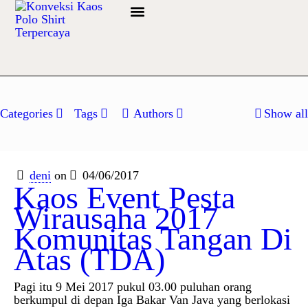
Info Bahan
Categories
Tags
Authors
Show all
deni
on
04/06/2017
Kaos Event Pesta
Wirausaha 2017
Komunitas Tangan Di
Atas (TDA)
Pagi itu 9 Mei 2017 pukul 03.00 puluhan orang
berkumpul di depan Iga Bakar Van Java yang berlokasi