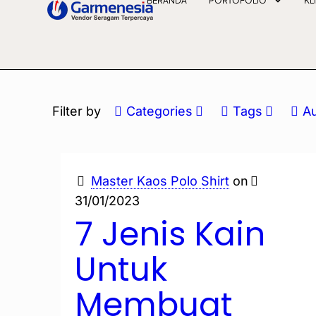
BERANDA
PORTOFOLIO
KL
Filter by
Categories
Tags
A
Master Kaos Polo Shirt
on
31/01/2023
7 Jenis Kain
Untuk
Membuat