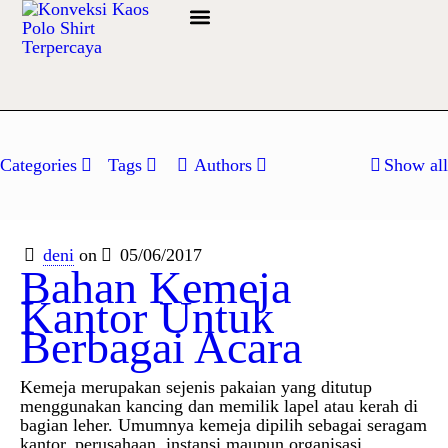
Info Bahan
Categories
Tags
Authors
Show all
deni
on
05/06/2017
Bahan Kemeja
Kantor Untuk
Berbagai Acara
Kemeja merupakan sejenis pakaian yang ditutup
menggunakan kancing dan memilik lapel atau kerah di
bagian leher. Umumnya kemeja dipilih sebagai seragam
kantor, perusahaan, instansi maupun organisasi.