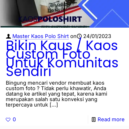
Master Kaos Polo Shirt
on
24/01/2023
Bikin Kaus / Kaos
Custom Foto
Untuk Komunitas
Sendiri
Bingung mencari vendor membuat kaos
custom foto ? Tidak perlu khawatir, Anda
datang ke artikel yang tepat, karena kami
merupakan salah satu konveksi yang
terpercaya untuk
[…]
0
Read more