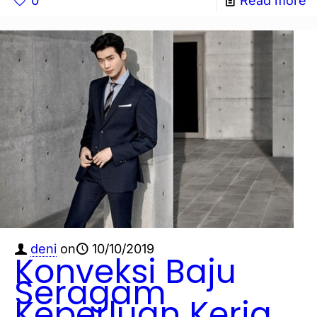
0
Read more
deni
on
10/10/2019
Konveksi Baju
Seragam
Keperluan Kerja,