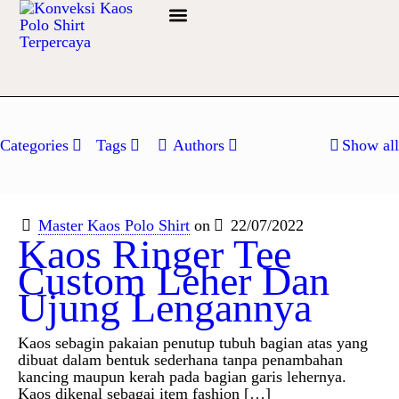
Info Bahan
Categories
Tags
Authors
Show all
Master Kaos Polo Shirt
on
22/07/2022
Kaos Ringer Tee
Custom Leher Dan
Ujung Lengannya
Kaos sebagin pakaian penutup tubuh bagian atas yang
dibuat dalam bentuk sederhana tanpa penambahan
kancing maupun kerah pada bagian garis lehernya.
Kaos dikenal sebagai item fashion
[…]