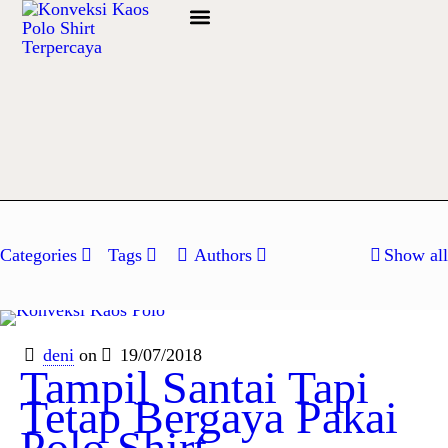
Info Bahan
Categories
Tags
Authors
Show all
deni
on
19/07/2018
Tampil Santai Tapi
Tetap Bergaya Pakai
Polo Shirt