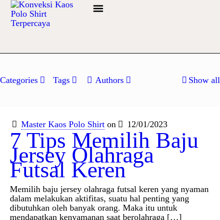
Info Bahan
Categories
Tags
Authors
Show all
Master Kaos Polo Shirt
on
12/01/2023
7 Tips Memilih Baju
Jersey Olahraga
Futsal Keren
Memilih baju jersey olahraga futsal keren yang nyaman
dalam melakukan aktifitas, suatu hal penting yang
dibutuhkan oleh banyak orang. Maka itu untuk
mendapatkan kenyamanan saat berolahraga
[…]