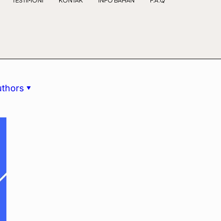
TESTIMONI
KONTAK
INFO BAHAN
F.A.Q
uthors