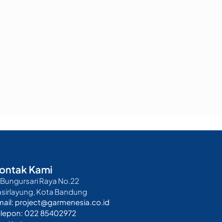
ontak Kami
. Bungursari Raya No.22
asirlayung, Kota Bandung
mail: project@garmenesia.co.id
elepon: 022 85402972