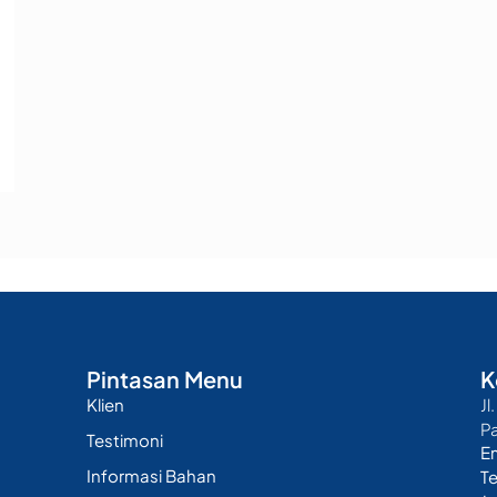
Pintasan Menu
K
Klien
Jl
P
Testimoni
E
Informasi Bahan
T