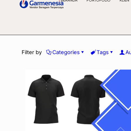
BERANDA
PORTOFOLIO
KLIEN
Filter by
Categories
Tags
A